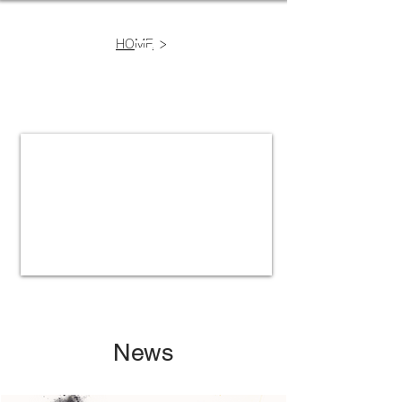
>
HOME
News