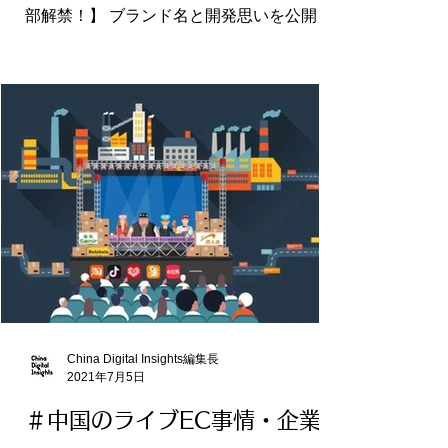
部解禁！】 ブランド名と開発思いを公開し
ました。 先行予約もしくは、さらなる詳細
を知りたい方、 もしくは業務提携したい
方、ぜひ以下サイトにて登録お願いしま
す！ 詳細は特設ページにてご確認くださ
い：...
China Digital Insights編集長
2021年7月5日
＃中国のライブEC事情・企業紹