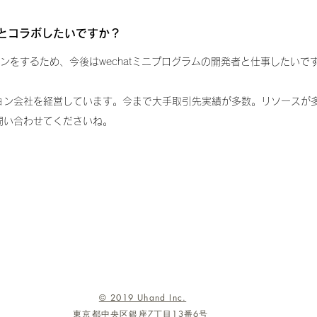
とコラボしたいですか？
インをするため、今後はwechatミニプログラムの開発者と仕事したいで
ョン会社を経営しています。今まで大手取引先実績が多数。リソースが
問い合わせてくださいね。
okでシェア

tw
© 2019 Uhand Inc.
東京都中央区銀座7丁目13番6号