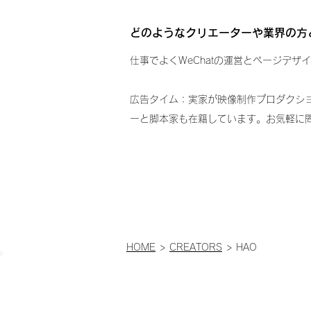
どのようなクリエーターや業界の方
仕事でよくWeChatの運営とページデザ
広告タイム：実家が映像制作プロダクシ
ーと脚本家も在籍しています。お気軽に

facebo
HOME
>
CREATORS
> HAO