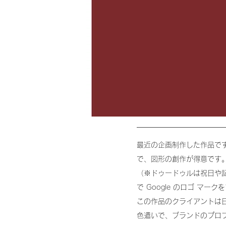
最近の企画制作した作品で
で、図形の創作が得意です
（※ドゥードゥルは祝日や
で Google のロゴ マー
この作品のクライアントは
色遣いで、ブランドのプロ