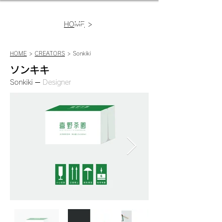
>
HOME
HOME
>
CREATORS
> Sonkiki
ソンキキ
Sonkiki ─
Designer