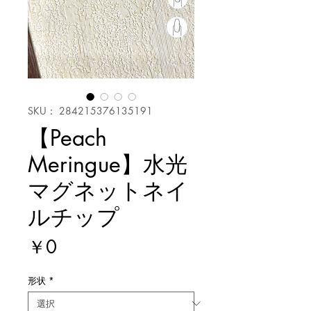
SKU： 284215376135191
【Peach
Meringue】水光
マグネットネイ
ルチップ
価
￥0
格
形状
*