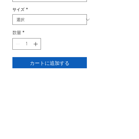
サイズ
*
数量
*
カートに追加する
まるでふわっと泡立てたメレンゲの
ように軽やかで、ほんのりピーチカ
ラーがとろける甘さを添える「ピー
チメレンゲ」。指先にそっと降りる
マグネットの光は、まるで光のシュ
ガーパウダー。儚くて愛らしいきら
めきが、あなたの手元に優しく魔法
をかけます。甘く、やわらかく、と
きめく気持ちをぎゅっと閉じ込め