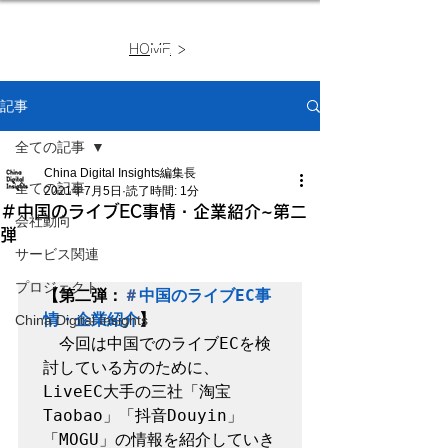
>
HOME
記事
全ての記事
China Digital Insights編集長
全ての記事
2021年7月5日
読了時間: 1分
＃中国のライブEC事情・企業紹介~第二
会社動向
弾
サービス関連
プロジェクト
【第二弾：
＃
中国のライブEC事
情・企業紹介
】
China Digital Insights
　今回は中国でのライブECを検
討している方のために、
LiveEC大手の三社「淘宝
Taobao」「抖音Douyin」
「MOGU」の情報を紹介していき